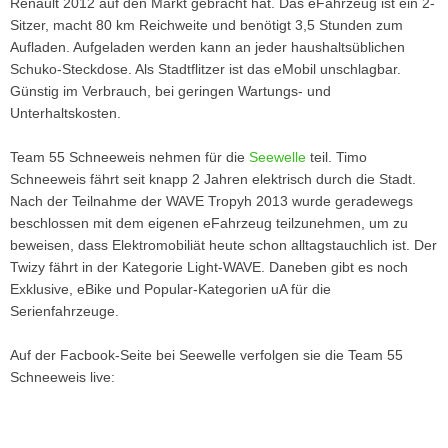
Renault 2012 auf den Markt gebracht hat. Das eFahrzeug ist ein 2-
Sitzer, macht 80 km Reichweite und benötigt 3,5 Stunden zum
Aufladen. Aufgeladen werden kann an jeder haushaltsüblichen
Schuko-Steckdose. Als Stadtflitzer ist das eMobil unschlagbar.
Günstig im Verbrauch, bei geringen Wartungs- und
Unterhaltskosten.
Team 55 Schneeweis nehmen für die
Seewelle
teil. Timo
Schneeweis fährt seit knapp 2 Jahren elektrisch durch die Stadt.
Nach der Teilnahme der WAVE Tropyh 2013 wurde geradewegs
beschlossen mit dem eigenen eFahrzeug teilzunehmen, um zu
beweisen, dass Elektromobiliät heute schon alltagstauchlich ist. Der
Twizy fährt in der Kategorie Light-WAVE. Daneben gibt es noch
Exklusive, eBike und Popular-Kategorien uA für die
Serienfahrzeuge.
Auf der Facbook-Seite bei Seewelle verfolgen sie die Team 55
Schneeweis live: