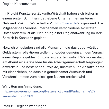
Region Konstanz statt.
Im Projekt Konstanzer ZukunftsWirtschaft haben sich bisher in
einem ersten Schritt sinngetriebene Unternehmen im Verein
Netzwerk:Zukunft:Wirtschaf
t e.V. (
http://n-z-w.de/
) organisiert. Die
Mitglieder des Vereins unternehmen verschiedene Aktivitäten.
Unter anderem ist die Einführung einer Regionalwährung im B2B-
Bereich in Konstanz geplant.
Herzlich eingeladen sind alle Menschen, die das gegenwärtigen
Geldsystem reflektieren wollen, und/oder gem
einsam den Versuch
eines Regionalgeldes für Konstanz starten wollen! Wir wollen dazu
am Abend eine erste Idee für die Arbeitsgemeinschaft Regiongeld
entwickeln und bestehende Projekte, Initiativen und Ansätze gerne
mit einbeziehen, so dass ein gemeinsamer Austausch und
Vorwärtskommen zum allseitigen Nutzen erreicht wird.
Wir bitten um Anmeldung:
http://
www.vereinonline.org/
NetzwerkZukunftWirtschaft_e
V/?
veranstaltung=5363
Infos zu Regionalwährungen: