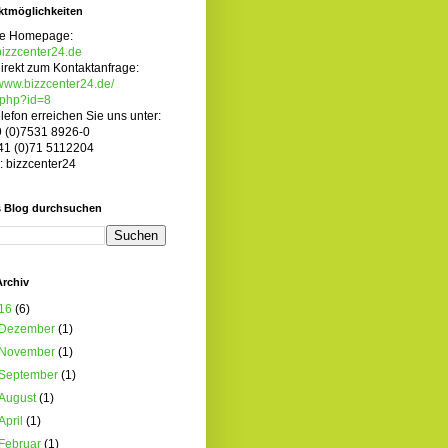
ktmöglichkeiten
e Homepage:
izzcenter24.de
irekt zum Kontaktanfrage:
/www.bizzcenter24.de/
.php?id=8
lefon erreichen Sie uns unter:
9 (0)7531 8926-0
41 (0)71 5112204
: bizzcenter24
s Blog durchsuchen
Archiv
16
(6)
Dezember
(1)
November
(1)
September
(1)
August
(1)
April
(1)
Februar
(1)