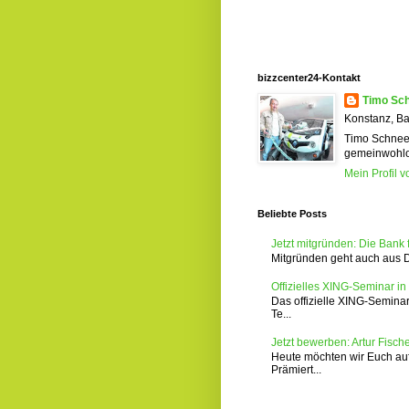
bizzcenter24-Kontakt
Timo Sc
Konstanz, B
Timo Schneew
gemeinwohlor
Mein Profil v
Beliebte Posts
Jetzt mitgründen: Die Bank
Mitgründen geht auch aus Deu
Offizielles XING-Seminar i
Das offizielle XING-Seminar
Te...
Jetzt bewerben: Artur Fisc
Heute möchten wir Euch auf
Prämiert...