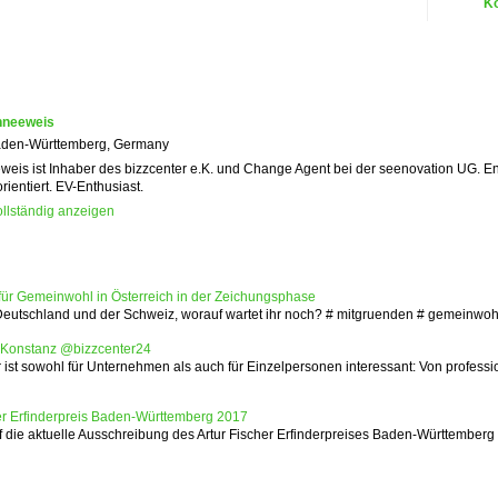
K
hneeweis
aden-Württemberg, Germany
eis ist Inhaber des bizzcenter e.K. und Change Agent bei der seenovation UG. En
ientiert. EV-Enthusiast.
ollständig anzeigen
 für Gemeinwohl in Österreich in der Zeichungsphase
tschland und der Schweiz, worauf wartet ihr noch? ‪#‎ mitgruenden‬ ‪#‎ gemeinwohlba
n Konstanz @bizzcenter24
 ist sowohl für Unternehmen als auch für Einzelpersonen interessant: Von professi
her Erfinderpreis Baden-Württemberg 2017
 die aktuelle Ausschreibung des Artur Fischer Erfinderpreises Baden-Württembe