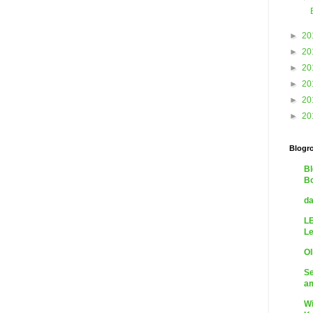
►
20
►
20
►
20
►
20
►
20
►
20
Blogro
Bl
B
da
LE
L
Ol
Se
a
Wi