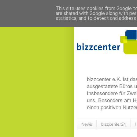
This site uses cookies from Google to 
are shared with Google along with per
statistics, and to detect and address
bizzcenter e.K. ist da
ausgestattete Büros u
Insbesondere für Zwe
uns. Besonders am He
einen positiven Nutzen
News
bizzcenter24