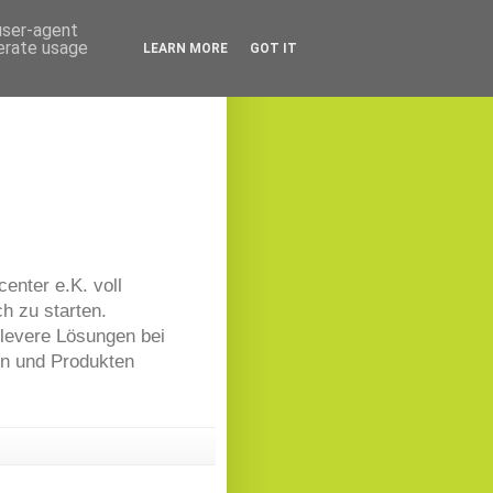
 user-agent
nerate usage
LEARN MORE
GOT IT
center e.K. voll
h zu starten.
clevere Lösungen bei
en und Produkten