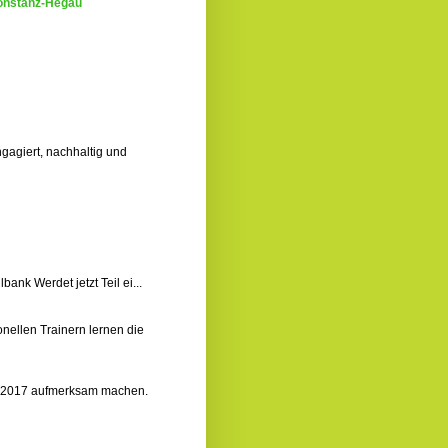
onstanz-Hegau
gagiert, nachhaltig und
nk‬ Werdet jetzt Teil ei...
onellen Trainern lernen die
rg 2017 aufmerksam machen.