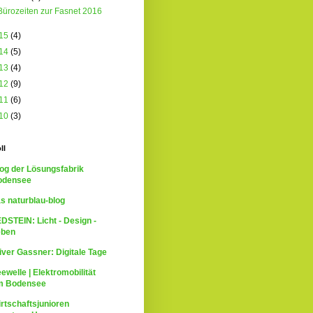
Bürozeiten zur Fasnet 2016
15
(4)
14
(5)
13
(4)
12
(9)
11
(6)
10
(3)
ll
og der Lösungsfabrik
odensee
s naturblau-blog
DSTEIN: Licht - Design -
eben
iver Gassner: Digitale Tage
ewelle | Elektromobilität
m Bodensee
rtschaftsjunioren