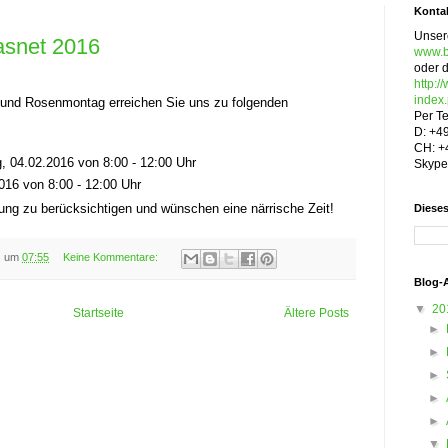
Konta
Unser
asnet 2016
www.b
oder d
http:/
index
und Rosenmontag erreichen Sie uns zu folgenden
Per Te
D: +4
CH: +
, 04.02.2016 von 8:00 - 12:00 Uhr
Skype
16 von 8:00 - 12:00 Uhr
anung zu berücksichtigen und wünschen eine närrische Zeit!
Diese
s
um
07:55
Keine Kommentare:
Blog-
▼
20
Startseite
Ältere Posts
►
►
►
►
►
▼